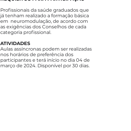
Profissionais da saúde graduados que
já tenham realizado a formação básica
em neuromodulação, de acordo com
as exigências dos Conselhos de cada
categoria profissional.
ATIVIDADES​
Aulas assíncronas podem ser realizadas
nos horários de preferência dos
participantes e terá início no dia 04 de
março de 2024. Disponível por 30 dias.
Aula síncrona realizadas no dia 8 de 17
às 19h
DOCENTES
Rachel Fontes Baptista
Kátia Nunes Sá
Mateus Nogueira
Elias Ajub Neto
Lais Razza
Carlos Henrique Gonçalves
COORDENAÇÃO DO CURSO
Rachel Fontes Baptista