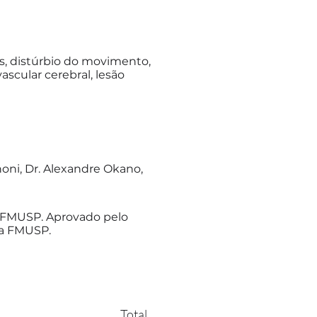
as, distúrbio do movimento,
scular cerebral, lesão
noni, Dr. Alexandre Okano,
da FMUSP. Aprovado pelo
da FMUSP.
Total