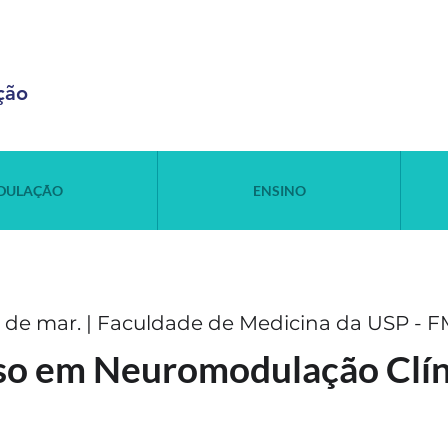
ção
DULAÇÃO
ENSINO
11 de mar. | Faculdade de Medicina da USP -
so em Neuromodulação Clíni