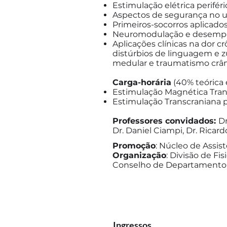
Estimulação elétrica perifér
Aspectos de segurança no 
Primeiros-socorros aplicad
Neuromodulação e desempe
Aplicações clínicas na dor 
distúrbios de linguagem e z
medular e traumatismo crâni
Carga-horária
(40% teórica 
Estimulação Magnética Trans
Estimulação Transcraniana 
Professores convidados:
Dr
Dr. Daniel Ciampi, Dr. Ricar
Promoção
: Núcleo de Assi
Organização
: Divisão de Fi
Conselho de Departamento d
Ingressos