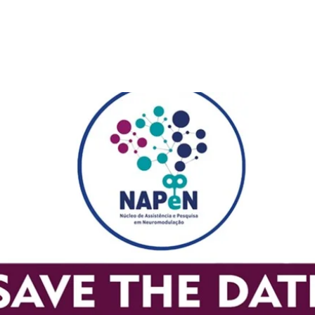
Os ingressos não estão à
venda
Ver outros eventos