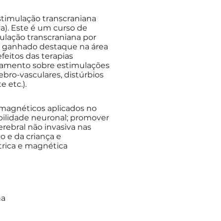
stimulação transcraniana
a). Este é um curso de
ulação transcraniana por
m ganhado destaque na área
feitos das terapias
asamento sobre estimulações
ebro-vasculares, distúrbios
e etc.).
 magnéticos aplicados no
abilidade neuronal; promover
erebral não invasiva nas
o e da criança e
étrica e magnética
na