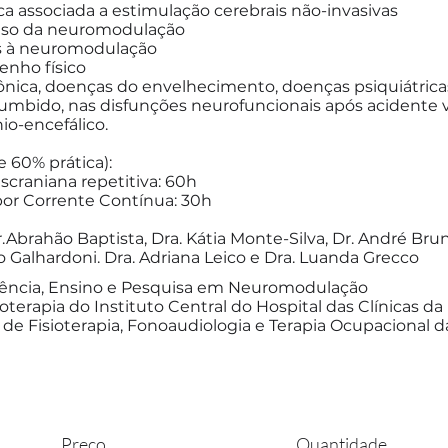
ica associada a estimulação cerebrais não-invasivas
uso da neuromodulação
os à neuromodulação
nho físico
crônica, doenças do envelhecimento, doenças psiquiátric
umbido, nas disfunções neurofuncionais após acidente va
o-encefálico.
e 60% prática):
craniana repetitiva: 60h
por Corrente Contínua: 30h
.Abrahão Baptista, Dra. Kátia Monte-Silva, Dr. André Bru
do Galhardoni. Dra. Adriana Leico e Dra. Luanda Grecco
stência, Ensino e Pesquisa em Neuromodulação
sioterapia do Instituto Central do Hospital das Clínicas 
e Fisioterapia, Fonoaudiologia e Terapia Ocupacional 
Preço
Quantidade