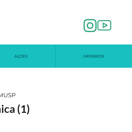
AÇÕES
MEMBROS
 FMUSP
ca (1)