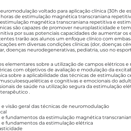
euromodulação voltado para aplicação clínica (30h de e
horas de estimulação magnética transcraniana repetitiv
estimulação magnética transcraniana repetitiva e estim
écnicas são capazes de promover neuroplasticidade e te
nitiva por suas potenciais capacidades de aumentar os e
 docentes trarão aos alunos um enfoque clínico com emb
licações em diversas condições clínicas (dor, doenças cér
, doenças neurodegenerativas, pediatria, uso no esport
es elementares sobre a utilização de campos elétricos e
féricas com objetivos de avaliação e modulação da excit
ínica sobre a aplicabilidade das técnicas de estimulação c
 musculoesqueléticas e cognitivas e emocionais do adult
ssionais de saúde na utilização segura da estimulação el
terapêutico .
 e visão geral das técnicas de neuromodulação
cal
icos e fundamentos da estimulação magnética transcrania
icos e fundamentos da estimulação elétrica
asticidade