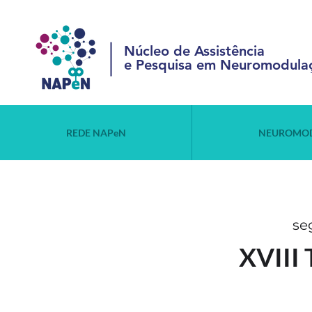
Núcleo de Assistência
e Pesquisa em Neuromodula
REDE NAPeN
NEUROMO
se
XVIII