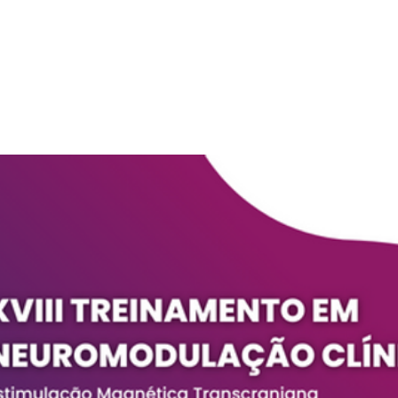
Os ingressos não estão à
venda
Ver outros eventos