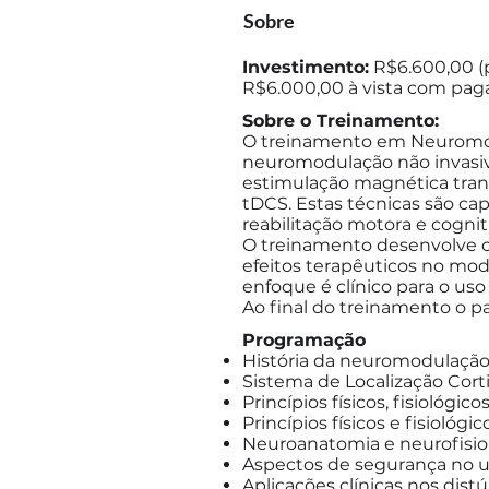
Sobre
Investimento:
R$6.600,00 (
R$6.000,00 à vista com pa
Sobre o Treinamento:
O treinamento em Neuromod
neuromodulação não invasiva
estimulação magnética trans
tDCS. Estas técnicas são c
reabilitação motora e cognit
O treinamento desenvolve co
efeitos terapêuticos no mod
enfoque é clínico para o uso
Ao final do treinamento o pa
Programação
História da neuromodulação 
Sistema de Localização Corti
Princípios físicos, fisiológ
Princípios físicos e fisioló
Neuroanatomia e neurofisio
Aspectos de segurança no 
Aplicações clínicas nos dist