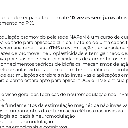
podendo ser parcelado em até
10 vezes sem juros
atrav
gamento no PIX.
ulação promovido pela rede NAPeN é um curso de curt
 voltado para aplicação clínica. Trata-se de uma capaci
craniana repetitiva - rTMS e estimulação transcraniana 
apazes de promover neuroplasticidade e tem ganhado de
iva por suas potenciais capacidades de aumentar os efeit
nhecimentos teóricos de biofísica, mecanismos de ação,
elo de aulas virtuais; além de um treino prático em am
 de estimulações cerebrais não invasivas e aplicações em
rticipante estará apto para aplicar tDCS e rTMS em sua pr
e visão geral das técnicas de neuromodulação não inva
cal
icos e fundamentos da estimulação magnética não invasiva
gicos e fundamentos da estimulação elétrica não invasiva
logia aplicada à neuromodulação
uso da neuromodulação
úrbios emocionais e cognitivos