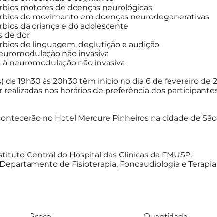
túrbios motores de doenças neurológicas
stúrbios do movimento em doenças neurodegenerativas
úrbios da criança e do adolescente
s de dor
úrbios de linguagem, deglutição e audição
neuromodulação não invasiva
s à neuromodulação não invasiva
s) de 19h30 às 20h30 têm início no dia 6 de fevereiro de 
realizadas nos horários de preferência dos participantes 
acontecerão no Hotel Mercure Pinheiros na cidade de São P
nstituto Central do Hospital das Clínicas da FMUSP.
Departamento de Fisioterapia, Fonoaudiologia e Terapi
Preço
Quantidade