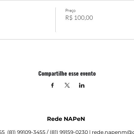
Preço
R$ 100,00
Compartilhe esse evento
Rede NAPeN
55 (81) 99109-3455 / (81) 99159-0230 |
rede.napenm@