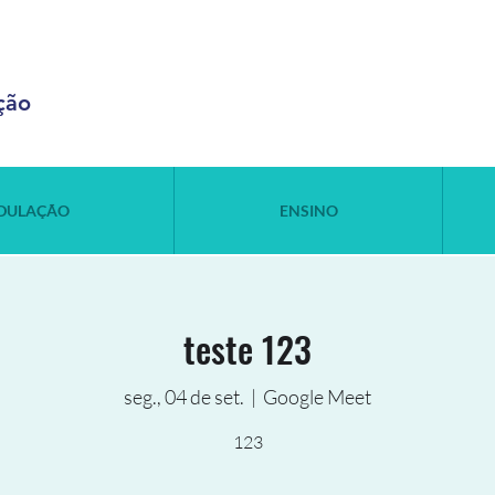
ção
DULAÇÃO
ENSINO
teste 123
seg., 04 de set.
  |  
Google Meet
123