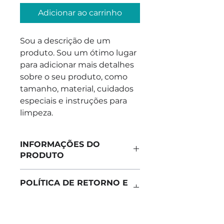
Adicionar ao carrinho
Sou a descrição de um 
produto. Sou um ótimo lugar 
para adicionar mais detalhes 
sobre o seu produto, como 
tamanho, material, cuidados 
especiais e instruções para 
limpeza.
INFORMAÇÕES DO
PRODUTO
Sou um detalhe do produto. Sou
POLÍTICA DE RETORNO E
um ótimo lugar para adicionar
REEMBOLSO
mais detalhes sobre o seu
produto, como tamanho,
Política de retorno e reembolso.
material, cuidados especiais e
INFORMAÇÕES DE
Sou um ótimo lugar para que